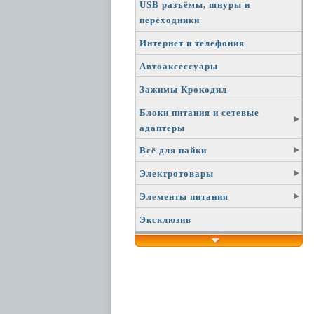
USB разъёмы, шнуры и
переходники
Интернет и телефония
Автоаксессуары
Зажимы Крокодил
Блоки питания и сетевые
адаптеры
Всё для пайки
Электротовары
Элементы питания
Эксклюзив