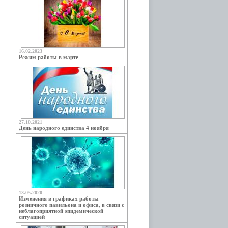
16.02.2023
Режим работы в марте
27.10.2021
День народного единства 4 ноября
13.05.2020
Изменения в графиках работы
розничного павильона и офиса, в связи с
неблагоприятной эпидемической
ситуацией