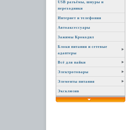
USB разъёмы, шнуры и
переходники
Интернет и телефония
Автоаксессуары
Зажимы Крокодил
Блоки питания и сетевые
адаптеры
Всё для пайки
Электротовары
Элементы питания
Эксклюзив