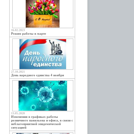
16.02.2023
Режим работы в марте
27.10.2021
День народного единства 4 ноября
13.05.2020
Изменения в графиках работы
розничного павильона и офиса, в связи с
неблагоприятной эпидемической
ситуацией