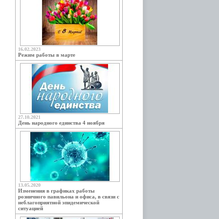
16.02.2023
Режим работы в марте
27.10.2021
День народного единства 4 ноября
13.05.2020
Изменения в графиках работы
розничного павильона и офиса, в связи с
неблагоприятной эпидемической
ситуацией