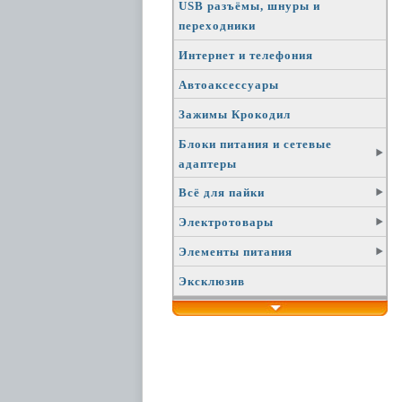
USB разъёмы, шнуры и
переходники
Интернет и телефония
Автоаксессуары
Зажимы Крокодил
Блоки питания и сетевые
адаптеры
Всё для пайки
Электротовары
Элементы питания
Эксклюзив