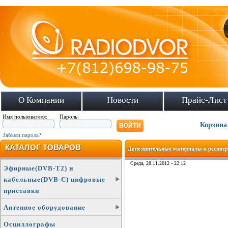
О Компании
Новости
Прайс-Лист
Имя пользователя:
Пароль:
Корзина
Забыли пароль?
КАТАЛОГ ТОВАРОВ
Дополнительные материалы к ресивер
Среда, 28.11.2012 - 22:12
Эфирные(DVB-T2) и
кабельные(DVB-C) цифровые
приставки
Антенное оборудование
Осциллографы