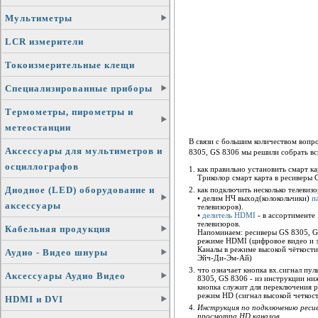
Мультиметры
LCR измерители
Токоизмерительные клещи
Специализированные приборы
Термометры, пирометры и
метеостанции
В связи с большим количеством вопр
Аксессуары для мультиметров и
8305, GS 8306 мы решили собрать в
осциллографов
как правильно установить смарт к
Триколор смарт карта в ресиверы 
Диодное (LED) оборудование и
как подключить несколько телевиз
• делим НЧ выход(колокольчики)
п
аксессуары
телевизоров).
•
делитель HDMI
- в ассортименте
телевизоров.
Кабельная продукция
Напоминаем: ресиверы GS 8305, G
режиме HDMI (цифровое видео и зв
Каналы в режиме высокой чёткост
Аудио - Видео шнуры
Эйч-Ди-Эм-Ай)
что означает кнопка вх.сигнал пу
Аксессуары Аудио Видео
8305, GS 8306 - из инструкции ни
кнопка служит для переключения р
режим HD (сигнал высокой четкост
HDMI и DVI
Инструкция по подключению ресив
просмотра HD каналов