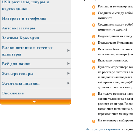
USB разъёмы, шнуры и
Ресивер и телевизор вы
переходники
Соединяем между собой 
Интернет и телефония
комплекта.
Соединяем между собо
Автоаксессуары
комплект не входит)
Подсоединяем ко входу 
Зажимы Крокодил
Подключаем блок питани
Блоки питания и сетевые
Включаем блок питания 
адаптеры
питания на ресивере (п
Включаем телевизор.
Всё для пайки
Пультом от ресивера вк
на ресивере светится в 
Электротовары
и видеосигнал подается 
выбираем вход видео(AV
Элементы питания
должно появиться изоб
Эксклюзив
На пульте ресивера наж
экране телевизора долж
ресивер со шнура "кол
включения питания на р
переключения между вы
На телевизоре выбирае
Инструкция в картинках
, создан