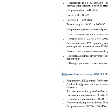
Переменный ток: (True RMS) 0 – 1
секунд
с перерывами
более 15 мин
Сопротивление: 0–40 МОм
Емкость: 0 – 40 мФ
Частота: 0 – 400 МГц
Температура: - 40 ºС – + 1000 ºС
Сохранение данных в память (режи
Относительная скважность импуль
Петлевой ток: 4 - 20 мA 0% ~ 100
Логический тест TTL-уровней, диод
регистрация пиковых значений Ma
Режим относительных измерений,
Подсветка дисплея, автоотключени
перегрузки
USB порт для связи с компьютером
Цифровой мультиметр UNI-T UT 
Разрядность ЖК дисплея: 7999 отсч
Двойной цифровой дисплей с псев
сегмент)
Автоматический и ручной выбор д
Постоянное напряжение: 80 мВ - 1
Переменное напряжение: 80 мВ - 7
Постоянный, переменный ток: 80 м
Сопротивление: 800 Ом - 80 MОм