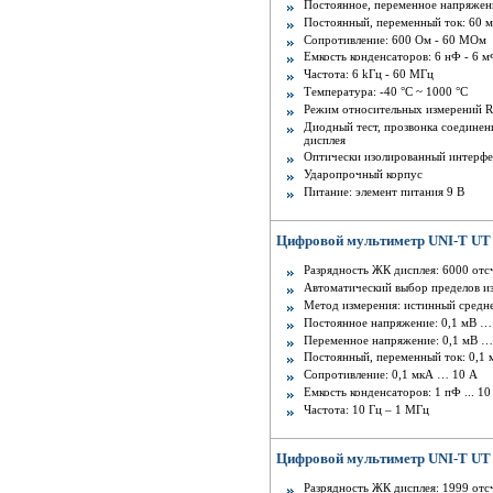
Постоянное, переменное напряжени
Постоянный, переменный ток: 60 м
Сопротивление: 600 Ом - 60 MОм
Емкость конденсаторов: 6 нФ - 6 
Частота: 6 kГц - 60 MГц
Температура: -40 °С ~ 1000 °С
Режим относительных измерений 
Диодный тест, прозвонка соедине
дисплея
Оптически изолированный интерфе
Ударопрочный корпус
Питание: элемент питания 9 В
Цифровой мультиметр UNI-T UT 
Разрядность ЖК дисплея: 6000 отс
Автоматический выбор пределов и
Метод измерения: истинный средн
Постоянное напряжение: 0,1 мВ …
Переменное напряжение: 0,1 мВ …
Постоянный, переменный ток: 0,1
Сопротивление: 0,1 мкА … 10 А
Емкость конденсаторов: 1 пФ ... 1
Частота: 10 Гц – 1 МГц
Цифровой мультиметр UNI-T UT
Разрядность ЖК дисплея: 1999 отсч