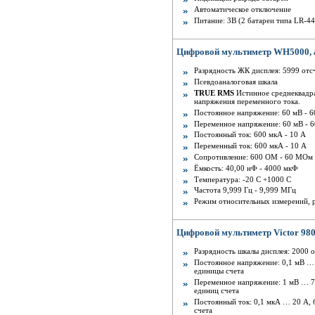
Автоматическое отключение
Питание: 3В (2 батареи типа LR-4
Цифровой мультиметр WH5000, а
Разрядность ЖК дисплея: 5999 отс
Псевдоаналоговая шкала
TRUE RMS
Истинное среднеквадра
напряжения переменного тока.
Постоянное напряжение: 60 мВ - 6
Переменное напряжение: 60 мВ - 6
Постоянный ток: 600 мкА - 10 А
Переменный ток: 600 мкА - 10 А
Сопротивление: 600 ОМ - 60 МОм
Ёмкость: 40,00 нФ - 4000 мкФ
Температура: -20 С +1000 С
Частота 9,999 Гц - 9,999 МГц
Режим относительных измерений, 
Цифровой мультиметр Victor 98
Разрядность шкалы дисплея: 2000 
Постоянное напряжение: 0,1 мВ … 
единицы счета
Переменное напряжение: 1 мВ … 75
единиц счета
Постоянный ток: 0,1 мкА … 20 А, 
счета