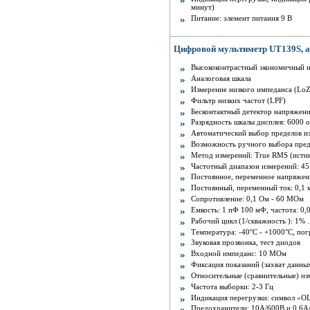
минут)
Питание: элемент питания 9 В
Цифровой мультиметр UT139S, 
Высококонтрастный экономичный 
Аналоговая шкала
Измерение низкого импеданса (LoZ
Фильтр низких частот (LPF)
Бесконтактный детектор напряжен
Разрядность шкалы дисплея: 6000 
Автоматический выбор пределов и
Возможность ручного выбора пред
Метод измерений: True RMS (истин
Частотный диапазон измерений: 45
Постоянное, переменное напряжени
Постоянный, переменный ток: 0,1 
Сопротивление: 0,1 Ом - 60 МОм
Емкость: 1 пФ 100 мФ, частота: 0,
Рабочий цикл (1/скважность ): 1%
Температура: -40°С - +1000°С, по
Звуковая прозвонка, тест диодов
Входной импеданс: 10 МОм
Фиксация показаний (захват данн
Относительные (сравнительные) из
Частота выборки: 2-3 Гц
Индикация перегрузки: символ «OL
Предохранители: 10А/600В и 0,6А