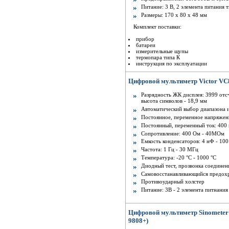
Питание: 3 В, 2 элемента питания 
Размеры: 170 х 80 х 48 мм
Комплект поставки:
прибор
батареи
измерительные щупы
термопара типа К
инструкция по эксплуатации
Цифровой мультиметр Victor VC
Разрядность ЖК дисплея: 3999 отсч
высота символов - 18,9 мм
Автоматический выбор диапазона 
Постоянное, переменное напряжени
Постоянный, переменный ток: 400
Сопротивление: 400 Ом - 40MОм
Емкость конденсаторов: 4 нФ - 10
Частота: 1 Гц - 30 MГц
Температура: -20 °С - 1000 °С
Диодный тест, прозвонка соедине
Самовосстанавливающийся предох
Противоударный холстер
Питание: 3В - 2 элемента питнания
Цифровой мультиметр Sinometer
9808+)