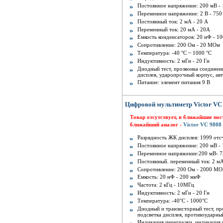
Постоянное напряжение: 200 мВ - 
Переменное напряжение: 2 В - 750
Постоянный ток: 2 мА - 20 A
Переменный ток: 20 мА - 20A
Емкость конденсаторов: 20 нФ - 1
Сопротивление: 200 Ом - 20 MОм
Температура: -40 °C ~ 1000 °C
Индуктивность: 2 мГн - 20 Гн
Диодный тест, прозвонка соедине
дисплея, ударопрочный корпус, ав
Питание: элемент питания 9 В
Цифровой мультиметр Victor VC
Товар отсутствует, в ближайшие по
ближайший аналог -
Victor VC 9808
Разрядность ЖК дисплея: 1999 отсч
Постоянное напряжение: 200 мВ - 
Переменное напряжение:200 мВ- 7
Постоянный. переменный ток: 2 мА
Сопротивление: 200 Ом - 2000 M
Емкость: 20 нФ - 200 мкФ
Частота: 2 кГц - 10MГц
Индуктивность: 2 мГн - 20 Гн
Температура: -40°С - 1000°С
Диодный и транзисторный тест, п
подсветка дисплея, противоударны
Индикация перегрузки, индикация 