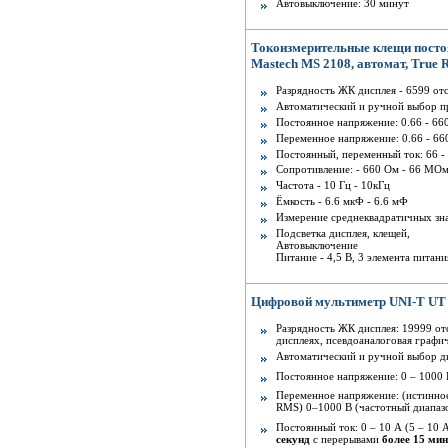
Автовыключение: 30 минут
Токоизмерительные клещи посто
Mastech MS 2108, автомат, True
Разрядность ЖК дисплея - 6599 отс
Автоматический и ручной выбор п
Постоянное напряжение: 0.66 - 66
Переменное напряжение: 0.66 - 66
Постоянный, переменный ток: 66 -
Сопротивление: - 660 Ом - 66 МО
Частота - 10 Гц - 10кГц
Ёмкость - 6.6 мкФ - 6.6 мФ
Измерение среднеквадратичных зна
Подсветка дисплея, клещей,
Автовыключение
Питание - 4,5 В, 3 элемента питан
Цифровой мультиметр UNI-T UT 
Разрядность ЖК дисплея: 19999 от
дисплеях, псевдоаналоговая графич
Автоматический и ручной выбор д
Постоянное напряжение: 0 – 1000 
Переменное напряжение: (истинное
RMS) 0–1000 В (частотный диапазо
Постоянный ток: 0 – 10 А (5 – 10 
секунд
с перерывами
более 15 мин