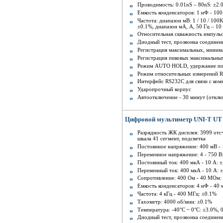
Проводимость: 0.01nS – 80nS: ±2.
Емкость конденсаторов: 1 нФ - 10
Частота: диапазон мВ: 1 / 10 / 100
±0.1%, диапазон мА, A, 50 Гц – 10
Относительная скважность импуль
Диодный тест, прозвонка соединен
Регистрация максимальных, миним
Регистрация пиковых максимальн
Режим AUTO HOLD, удержание п
Режим относительных измерений 
Интерфейс RS232C для связи с ко
Ударопрочный корпус
Автоотключение - 30 минут (отклю
Цифровой мультиметр UNI-T UT 
Разрядность ЖК дисплея: 3999 отс
шкала 41 сегмент, подсветка
Постоянное напряжение: 400 мВ - 
Переменное напряжение: 4 - 750 В
Постоянный ток: 400 мкА - 10 A: 
Переменный ток: 400 мкА - 10 A: 
Сопротивление: 400 Ом - 40 МОм:
Емкость конденсаторов: 4 нФ - 40 
Частота: 4 кГц - 400 МГц: ±0.1%
Тахометр: 4000 об/мин: ±0.1%
Температура: -40°С ~ 0°С: ±3.0%, 
Диодный тест, прозвонка соединен