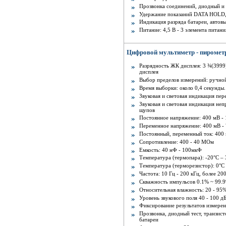
Прозвонка соединений, диодный и 
Удержание показаний DATA HOLD,
Индикация разряда батареи, автов
Питание: 4,5 В - 3 элемента питан
Цифровой мультиметр - пирометр
Разрядность ЖК дисплея: 3 ¾(3999)
дисплея
Выбор пределов измерений: ручной
Время выборки: около 0,4 секунды.
Звуковая и световая индикация пер
Звуковая и световая индикация не
щупов
Постоянное напряжение: 400 мВ - 
Переменное напряжение: 400 мВ - 
Постоянный, переменный ток: 400 
Сопротивление: 400 - 40 МОм
Емкость: 40 нФ - 100мкФ
Температура (термопара): -20°C –
Температура (терморезистор): 0°C
Частота: 10 Гц - 200 кГц, более 20
Скважность импульсов 0.1% ~ 99.
Относительная влажность: 20 - 95
Уровень звукового поля 40 - 100 д
Фиксирование результатов измер
Прозвонка, диодный тест, транзист
батареи