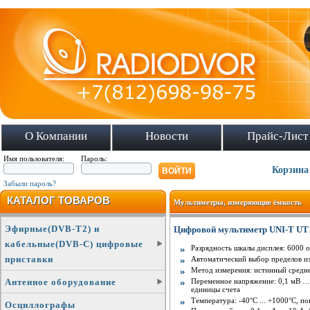
О Компании
Новости
Прайс-Лист
Имя пользователя:
Пароль:
Корзина
Забыли пароль?
КАТАЛОГ ТОВАРОВ
Мультиметры, измеряющие ёмкость
Эфирные(DVB-T2) и
Цифровой мультиметр UNI-T UT1
кабельные(DVB-C) цифровые
Разрядность шкалы дисплея: 6000 
приставки
Автоматический выбор пределов и
Метод измерения: истинный средн
Переменное напряжение: 0,1 мВ … 
Антенное оборудование
единицы счета
Температура: -40°С ... +1000°С, п
Осциллографы