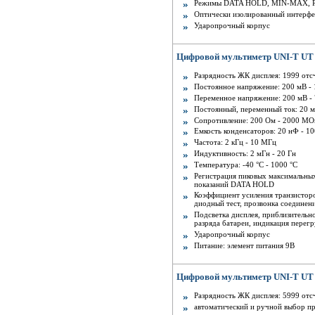
Режимы DATA HOLD, MIN-MAX, 
Оптически изолированный интерфе
Ударопрочный корпус
Цифровой мультиметр UNI-T UT
Разрядность ЖК дисплея: 1999 отс
Постоянное напряжение: 200 мВ - 
Переменное напряжение: 200 мВ - 
Постоянный, переменный ток: 20 м
Сопротивление: 200 Ом - 2000 M
Емкость конденсаторов: 20 нФ - 1
Частота: 2 кГц - 10 МГц
Индуктивность: 2 мГн - 20 Гн
Температура: -40 °С - 1000 °С
Регистрация пиковых максимальн
показаний DATA HOLD
Коэффициент усиления транзисторов
диодный тест, прозвонка соединен
Подсветка дисплея, приблизительно
разряда батареи, индикация перегр
Ударопрочный корпус
Питание: элемент питания 9В
Цифровой мультиметр UNI-T UT 
Разрядность ЖК дисплея: 5999 отс
автоматический и ручной выбор пр