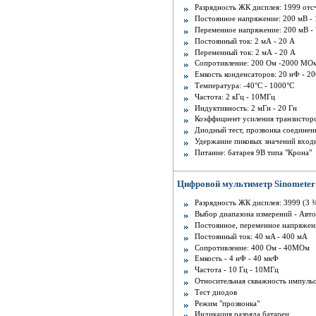
Разрядность ЖК дисплея: 1999 отс
Постоянное напряжение: 200 мВ - 
Переменное напряжение: 200 мВ - 
Постоянный ток: 2 мА - 20 А
Переменный ток: 2 мА - 20 А
Сопротивление: 200 Ом -2000 MО
Емкость конденсаторов: 20 нФ - 2
Температура: -40°С - 1000°С
Частота: 2 кГц - 10MГц
Индуктивность: 2 мГн - 20 Гн
Коэффициент усиления транзисторов
Диодный тест, прозвонка соединен
Удержание пиковых значений вход
Питание: батарея 9В типа "Крона"
Цифровой мультиметр Sinometer
Разрядность ЖК дисплея: 3999 (3 
Выбор диапазона измерений - Авт
Постоянное, переменное напряжени
Постоянный ток: 40 мA - 400 мA
Сопротивление: 400 Ом - 40МОм
Емкость - 4 нФ - 40 мкФ
Частота - 10 Гц - 10MГц
Относительная скважность импуль
Тест диодов
Режим "прозвонка"
Индикация разряда батареи