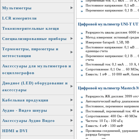
Переменный ток: 0,1 мкА … 10 А, 
Постоянное напряжение: 0,1 мВ … 
Мультиметры
Переменное напряжение: 0,1 В … 6
LCR измерители
Цифровой мультиметр UNI-T UT1
Токоизмерительные клещи
Разрядность шкалы дисплея: 6000 
Метод измерения: истинный средн
Специализированные приборы
Измерение батарей: 1,5В, 9В
Постоянное напряжение: 0,1 мВ … 
Термометры, пирометры и
единицы счета
метеостанции
Переменное напряжение: 0,1 В … 
счета
Постоянный ток: 0,1 мкА … 10 А, 
Аксессуары для мультиметров и
Сопротивление: 0,1 Ом … 60 МОм,
осциллографов
Емкость: 1 пФ ... 10 000 мкФ, баз
Диодное (LED) оборудование и
Цифровой мультиметр Mastech M
аксессуары
Разрядность ЖК дисплея: 3999 отс
Кабельная продукция
Автоматический выбор диапазонов
Постоянное, переменное напряжени
Аудио - Видео шнуры
Постоянный, переменный ток: 40 м
Сопротивление: 400 Ом - 40 МОм
Аксессуары Аудио Видео
Частота: 10 Гц - 100 кГц
Емкость: 4 нФ - 100 мкФ
HDMI и DVI
Прозвонка соединений, удержание
разряда батареи