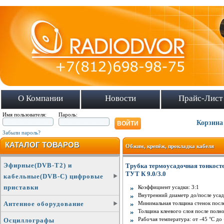
О Компании
Новости
Прайс-Лист
Имя пользователя:
Пароль:
Корзина
Забыли пароль?
КАТАЛОГ ТОВАРОВ
Обжим, крепёж, прокладка кабеля
Эфирные(DVB-T2) и
Трубка термоусадочная тонкост
ТУТ К 9.0/3.0
кабельные(DVB-C) цифровые
приставки
Коэффициент усадки: 3:1
Внутренний диаметр до/после усадк
Минимальная толщина стенок после
Антенное оборудование
Толщина клеевого слоя после полной
Рабочая температура: от -45 °C до
Осциллографы