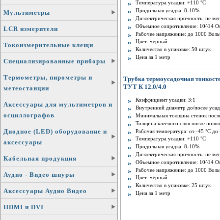
Температура усадки: +110 °С
Продольная усадка: 8-10%
Мультиметры
Диэлектрическая прочность: не ме
Объемное сопротивление: 10^14 О
LCR измерители
Рабочее напряжение: до 1000 Воль
Цвет: чёрный
Токоизмерительные клещи
Количество в упаковке: 50 штук
Цена за 1 метр
Специализированные приборы
Термометры, пирометры и
Трубка термоусадочная тонкост
ТУТ К 12.0/4.0
метеостанции
Коэффициент усадки: 3:1
Аксессуары для мультиметров и
Внутренний диаметр до/после усадк
осциллографов
Минимальная толщина стенок после
Толщина клеевого слоя после полной
Диодное (LED) оборудование и
Рабочая температура: от -45 °C до
Температура усадки: +110 °С
аксессуары
Продольная усадка: 8-10%
Диэлектрическая прочность: не ме
Кабельная продукция
Объемное сопротивление: 10^14 О
Рабочее напряжение: до 1000 Воль
Аудио - Видео шнуры
Цвет: чёрный
Количество в упаковке: 25 штук
Аксессуары Аудио Видео
Цена за 1 метр
HDMI и DVI