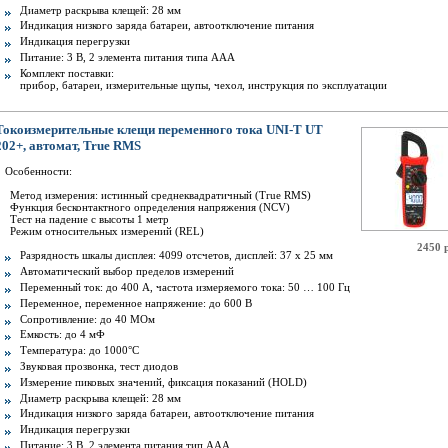
Диаметр раскрыва клещей: 28 мм
Индикация низкого заряда батареи, автоотключение питания
Индикация перегрузки
Питание: 3 В, 2 элемента питания типа AAА
Комплект поставки:
прибор, батареи, измерительные щупы, чехол, инструкция по эксплуатации
Токоизмерительные клещи переменного тока UNI-T UT
202+, автомат, True RMS
Особенности:
Метод измерения: истинный среднеквадратичный (True RMS)
Функция бесконтактного определения напряжения (NCV)
Тест на падение с высоты 1 метр
Режим относительных измерений (REL)
2450 
Разрядность шкалы дисплея: 4099 отсчетов, дисплей: 37 х 25 мм
Автоматический выбор пределов измерений
Переменный ток: до 400 А, частота измеряемого тока: 50 … 100 Гц
Переменное, переменное напряжение: до 600 В
Сопротивление: до 40 МОм
Емкость: до 4 мФ
Температура: до 1000°С
Звуковая прозвонка, тест диодов
Измерение пиковых значений, фиксация показаний (HOLD)
Диаметр раскрыва клещей: 28 мм
Индикация низкого заряда батареи, автоотключение питания
Индикация перегрузки
Питание: 3 В, 2 элемента питания тип AAА.