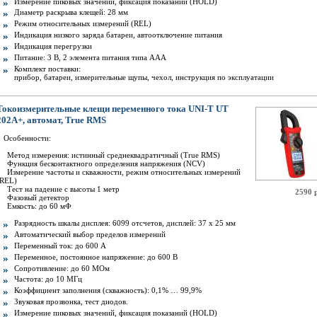
Измерение пиковых значений, фиксация показаний (HOLD)
Диаметр раскрыва клещей: 28 мм
Режим относительных измерений (REL)
Индикация низкого заряда батареи, автоотключение питания
Индикация перегрузки
Питание: 3 В, 2 элемента питания типа AAА
Комплект поставки:
прибор, батареи, измерительные щупы, чехол, инструкция по эксплуатации
Токоизмерительные клещи переменного тока UNI-T UT
202A+, автомат, True RMS
Особенности:
Метод измерения: истинный среднеквадратичный (True RMS)
Функция бесконтактного определения напряжения (NCV)
Измерение частоты и скважности, режим относительных измерений
(REL)
Тест на падение с высоты 1 метр
2590 
Фазовый детектор
Емкость: до 60 мФ
Разрядность шкалы дисплея: 6099 отсчетов, дисплей: 37 х 25 мм
Автоматический выбор пределов измерений
Переменный ток: до 600 А
Переменное, постоянное напряжение: до 600 В
Сопротивление: до 60 МОм
Частота: до 10 МГц
Коэффициент заполнения (скважность): 0,1% … 99,9%
Звуковая прозвонка, тест диодов.
Измерение пиковых значений, фиксация показаний (HOLD)