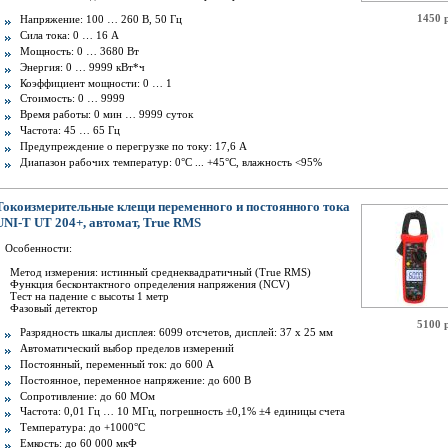
1450 
Напряжение: 100 … 260 В, 50 Гц
Сила тока: 0 … 16 А
Мощность: 0 … 3680 Вт
Энергия: 0 … 9999 кВт*ч
Коэффициент мощности: 0 … 1
Стоимость: 0 … 9999
Время работы: 0 мин … 9999 суток
Частота: 45 … 65 Гц
Предупреждение о перегрузке по току: 17,6 A
Диапазон рабочих температур: 0°С ... +45°С, влажность <95%
Токоизмерительные клещи переменного и постоянного тока
UNI-T UT 204+, автомат, True RMS
Особенности:
Метод измерения: истинный среднеквадратичный (True RMS)
Функция бесконтактного определения напряжения (NCV)
Тест на падение с высоты 1 метр
Фазовый детектор
5100 
Разрядность шкалы дисплея: 6099 отсчетов, дисплей: 37 х 25 мм
Автоматический выбор пределов измерений
Постоянный, переменный ток: до 600 А
Постоянное, переменное напряжение: до 600 В
Сопротивление: до 60 МОм
Частота: 0,01 Гц … 10 МГц, погрешность ±0,1% ±4 единицы счета
Температура: до +1000°С
Емкость: до 60 000 мкФ