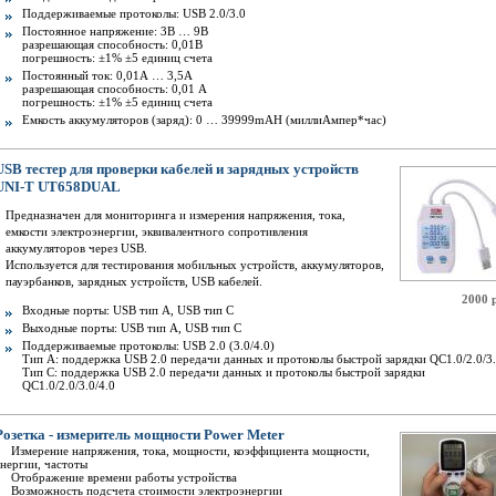
Поддерживаемые протоколы: USB 2.0/3.0
Постоянное напряжение: 3В … 9В
разрешающая способность: 0,01В
погрешность: ±1% ±5 единиц счета
Постоянный ток: 0,01А … 3,5А
разрешающая способность: 0,01 А
погрешность: ±1% ±5 единиц счета
Емкость аккумуляторов (заряд): 0 … 39999mAH (миллиАмпер*час)
USB тестер для проверки кабелей и зарядных устройств
UNI-T UT658DUAL
Предназначен для мониторинга и измерения напряжения, тока,
емкости электроэнергии, эквивалентного сопротивления
аккумуляторов через USB.
Используется для тестирования мобильных устройств, аккумуляторов,
пауэрбанков, зарядных устройств, USB кабелей.
2000 
Входные порты: USB тип А, USB тип С
Выходные порты: USB тип А, USB тип С
Поддерживаемые протоколы: USB 2.0 (3.0/4.0)
Тип А: поддержка USB 2.0 передачи данных и протоколы быстрой зарядки QC1.0/2.0/3
Тип С: поддержка USB 2.0 передачи данных и протоколы быстрой зарядки
QC1.0/2.0/3.0/4.0
Розетка - измеритель мощности Power Meter
Измерение напряжения, тока, мощности, коэффициента мощности,
энергии, частоты
Отображение времени работы устройства
Возможность подсчета стоимости электроэнергии