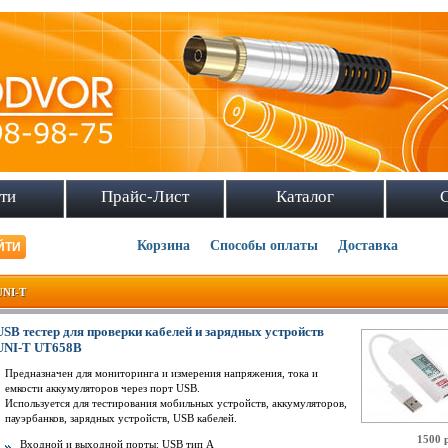
ти
Прайс-Лист
Каталог
Корзина
Способы оплаты
Доставка
UNI-T
USB тестер для проверки кабелей и зарядных устройств
UNI-T UT658B
Предназначен для мониторинга и измерения напряжения, тока и
емкости аккумуляторов через порт USB.
Используется для тестирования мобильных устройств, аккумуляторов,
пауэрбанков, зарядных устройств, USB кабелей.
1500 
Входной и выходной порты: USB тип А