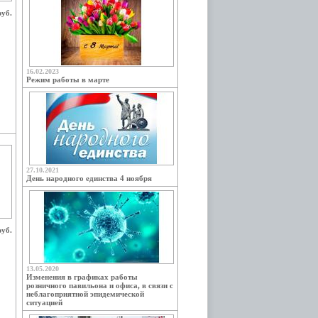
руб.
16.02.2023
Режим работы в марте
27.10.2021
День народного единства 4 ноября
руб.
13.05.2020
Изменения в графиках работы
розничного павильона и офиса, в связи с
неблагоприятной эпидемической
ситуацией