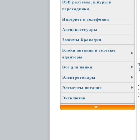
USB разъёмы, шнуры и
переходники
Интернет и телефония
Автоаксессуары
Зажимы Крокодил
Блоки питания и сетевые
адаптеры
Всё для пайки
Электротовары
Элементы питания
Эксклюзив