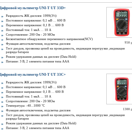
Цифровой мультиметр UNI-T UT 33D+
Разрядность ЖК дисплея: 1999(3½)
Постоянное напряжение: 0,1 мВ … 600 В
Переменное напряжение: 0,1 В … 600 В
Постоянный ток: 1 мкА … 10 А
Сопротивление: 200 Ом - 20 МОм
Бесконтактное обнаружение переменного напряжения(NCV)
950 
Функция автоотключения, подсветка дисплея
Тест диодов, прозвонка цепей на проводимость, индикация перегрузки ,индикация
разряда батареи
Режим удержания данных на дисплее (Data Hold)
Питание: 3 В, 2 элемента питания типа ААА
Цифровой мультиметр UNI-T UT 33С+
Разрядность ЖК дисплея: 1999(3½)
Постоянное напряжение: 0,1 мВ … 600 В
Переменное напряжение: 0,1 В … 600 В
Постоянный ток: 1 мкА … 10 А
Сопротивление: 200 Ом - 20 МОм
Температура: -40...1000 °С
1300 
Функция автоотключения, подсветка дисплея
Тест диодов, прозвонка цепей на проводимость, индикация перегрузки ,индикация
разряда батареи
Режим удержания данных на дисплее (Data Hold)
Питание: 3 В, 2 элемента питания типа ААА