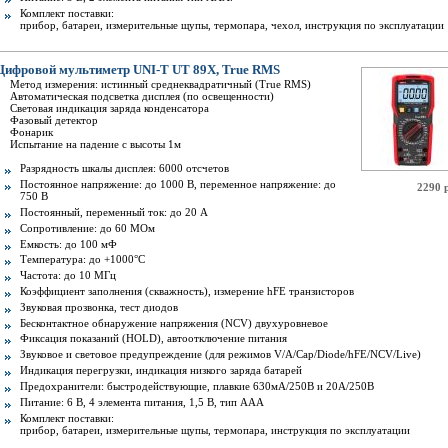
Комплект поставки:
прибор, батареи, измерительные щупы, термопара, чехол, инструкция по эксплуатации
Цифровой мультиметр UNI-T UT 89X, True RMS
Метод измерения: истинный среднеквадратичный (True RMS)
Автоматическая подсветка дисплея (по освещенности)
Световая индикация заряда конденсатора
Фазовый детектор
Фонарик
Испытание на падение с высоты 1м
Разрядность шкалы дисплея: 6000 отсчетов
Постоянное напряжение: до 1000 В, переменное напряжение: до
2290 
750 В
Постоянный, переменный ток: до 20 А
Сопротивление: до 60 МОм
Емкость: до 100 мФ
Температура: до +1000°С
Частота: до 10 МГц
Коэффициент заполнения (скважность), измерение hFE транзисторов
Звуковая прозвонка, тест диодов
Бесконтактное обнаружение напряжения (NCV) двухуровневое
Фиксация показаний (HOLD), автоотключение питания
Звуковое и световое предупреждение (для режимов V/A/Cap/Diode/hFE/NCV/Live)
Индикация перегрузки, индикация низкого заряда батарей
Предохранители: быстродействующие, плавкие 630мА/250В и 20А/250В
Питание: 6 В, 4 элемента питания, 1,5 В, тип AAA
Комплект поставки:
прибор, батареи, измерительные щупы, термопара, инструкция по эксплуатации