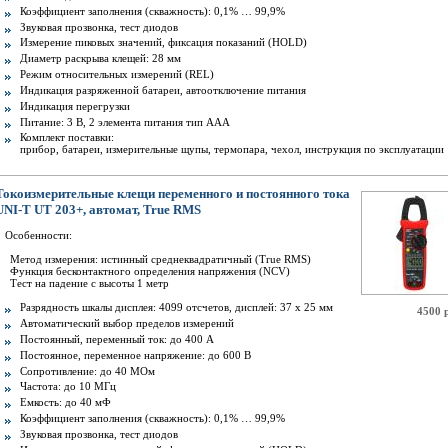
Коэффициент заполнения (скважность): 0,1% … 99,9%
Звуковая прозвонка, тест диодов
Измерение пиковых значений, фиксация показаний (HOLD)
Диаметр раскрыва клещей: 28 мм
Режим относительных измерений (REL)
Индикация разряженной батареи, автоотключение питания
Индикация перегрузки
Питание: 3 В, 2 элемента питания тип AAА
Комплект поставки:
прибор, батареи, измерительные щупы, термопара, чехол, инструкция по эксплуатации
Токоизмерительные клещи переменного и постоянного тока
UNI-T UT 203+, автомат, True RMS
Особенности:
Метод измерения: истинный среднеквадратичный (True RMS)
Функция бесконтактного определения напряжения (NCV)
Тест на падение с высоты 1 метр
Разрядность шкалы дисплея: 4099 отсчетов, дисплей: 37 х 25 мм
4500 
Автоматический выбор пределов измерений
Постоянный, переменный ток: до 400 А
Постоянное, переменное напряжение: до 600 В
Сопротивление: до 40 МОм
Частота: до 10 МГц
Емкость: до 40 мФ
Коэффициент заполнения (скважность): 0,1% … 99,9%
Звуковая прозвонка, тест диодов