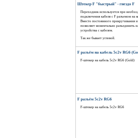
Штекер F "быстрый" - гнездо F
Переходник используется при необхо
подключения кабеля с F разъемом на к
Вместо постоянного прикручивания и
позволяет моментально разъединить 
устройства с кабелем.
Так же бывает угловой.
F разъём на кабель 5c2v RG6 (Go
F-штекер на кабель 5c2v RG6 (Gold)
F разъём 5c2v RG6
F-штекер на кабель 5c2v RG6