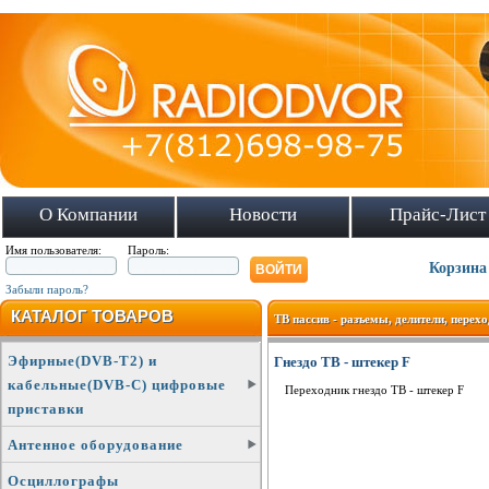
О Компании
Новости
Прайс-Лист
Имя пользователя:
Пароль:
Корзина
Забыли пароль?
КАТАЛОГ ТОВАРОВ
ТВ пассив - разъемы, делители, перех
Эфирные(DVB-T2) и
Гнездо ТВ - штекер F
кабельные(DVB-C) цифровые
Переходник гнездо ТВ - штекер F
приставки
Антенное оборудование
Осциллографы