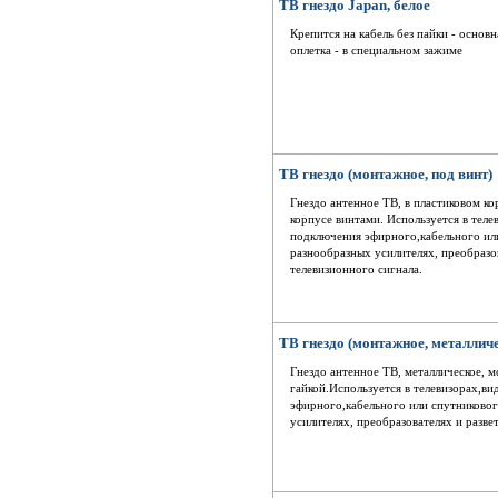
ТВ гнездо Japan, белое
Крепится на кабель без пайки - основ
оплетка - в специальном зажиме
ТВ гнездо (монтажное, под винт)
Гнездо антенное ТВ, в пластиковом ко
корпусе винтами. Используется в тел
подключения эфирного,кабельного или
разнообразных усилителях, преобразов
телевизионного сигнала.
ТВ гнездо (монтажное, металлич
Гнездо антенное ТВ, металлическое, м
гайкой.Используется в телевизорах,в
эфирного,кабельного или спутниковог
усилителях, преобразователях и разве