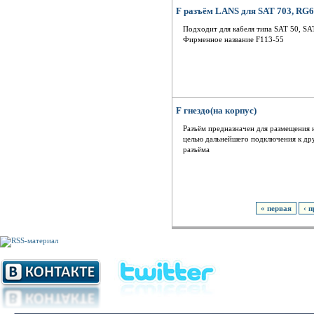
F разъём LANS для SAT 703, RG6
Подходит для кабеля типа SAT 50, SA
Фирменное название F113-55
F гнездо(на корпус)
Разъём предназначен для размещения н
целью дальнейшего подключения к др
разъёма
« первая
‹ 