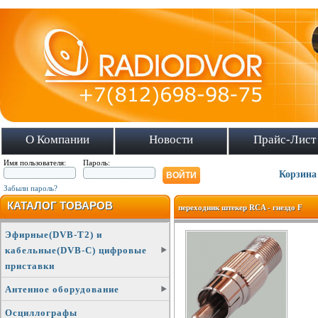
О Компании
Новости
Прайс-Лист
Имя пользователя:
Пароль:
Корзина
Забыли пароль?
КАТАЛОГ ТОВАРОВ
переходник штекер RCA - гнездо F
Эфирные(DVB-T2) и
кабельные(DVB-C) цифровые
приставки
Антенное оборудование
Осциллографы