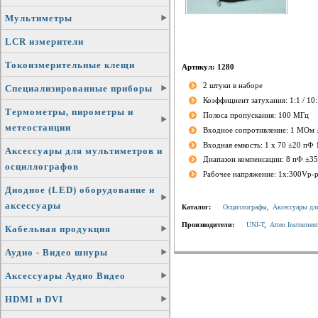
Мультиметры
LCR измерители
Токоизмерительные клещи
Артикул: 1280
2 штуки в наборе
Специализированные приборы
Коэффициент затухания: 1:1 / 10:
Термометры, пирометры и
Полоса пропускания: 100 МГц
метеостанции
Входное сопротивление: 1 MОм
Входная емкость: 1 x 70 ±20 пФ
Аксессуары для мультиметров и
Диапазон компенсации: 8 пФ ±3
осциллографов
Рабочее напряжение: 1x:300Vp-
Диодное (LED) оборудование и
аксессуары
Каталог:
Осциллографы
,
Аксессуары дл
Производители:
UNI-T
,
Atten Instrument
Кабельная продукция
Аудио - Видео шнуры
Аксессуары Аудио Видео
HDMI и DVI