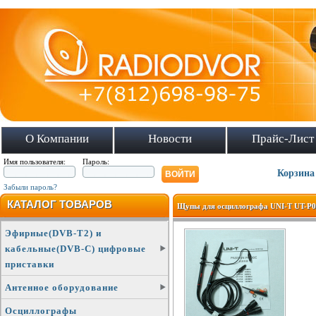
О Компании
Новости
Прайс-Лист
Имя пользователя:
Пароль:
Корзина
Забыли пароль?
КАТАЛОГ ТОВАРОВ
Щупы для осциллографа UNI-T UT-P04
Эфирные(DVB-T2) и
кабельные(DVB-C) цифровые
приставки
Антенное оборудование
Осциллографы