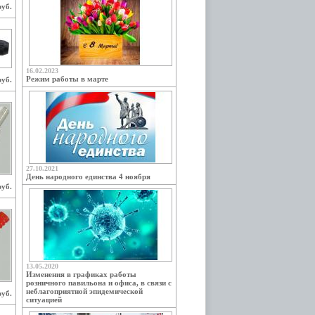
руб.
16.02.2023
Режим работы в марте
руб.
27.10.2021
День народного единства 4 ноября
руб.
13.05.2020
Изменения в графиках работы
розничного павильона и офиса, в связи с
неблагоприятной эпидемической
руб.
ситуацией