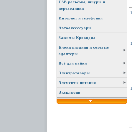
USB разъёмы, шнуры и
переходники
Интернет и телефония
Автоаксессуары
Зажимы Крокодил
Блоки питания и сетевые
адаптеры
Всё для пайки
Электротовары
Элементы питания
Эксклюзив