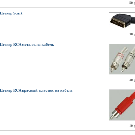
50 
Штекер Scart
30 
Штекер RCA металл, на кабель
30 
Штекер RCA красный, пластик, на кабель
10 