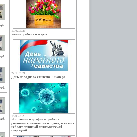
руб.
16.02.2023
Режим работы в марте
руб.
27.10.2021
День народного единства 4 ноября
руб.
13.05.2020
руб.
Изменения в графиках работы
розничного павильона и офиса, в связи с
неблагоприятной эпидемической
ситуацией