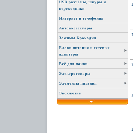
USB разъёмы, шнуры и
переходники
Интернет и телефония
Автоаксессуары
Зажимы Крокодил
Блоки питания и сетевые
адаптеры
Всё для пайки
Электротовары
Элементы питания
Эксклюзив