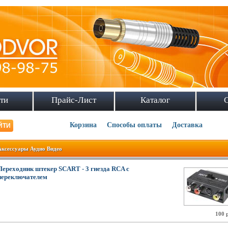
ти
Прайс-Лист
Каталог
Корзина
Способы оплаты
Доставка
Аксессуары Аудио Видео
Переходник штекер SCART - 3 гнезда RCA с
переключателем
100 