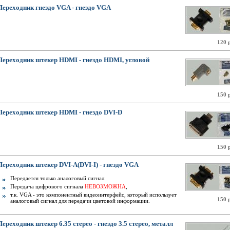
Переходник гнездо VGA - гнездо VGA
120 
Переходник штекер HDMI - гнездо HDMI, угловой
150 
Переходник штекер HDMI - гнездо DVI-D
150 
Переходник штекер DVI-A(DVI-I) - гнездо VGA
Передается только аналоговый сигнал.
Передача цифрового сигнала
НЕВОЗМОЖНА
,
т.к. VGA - это компонентный видеоинтерфейс, который использует
150 
аналоговый сигнал для передачи цветовой информации.
Переходник штекер 6.35 стерео - гнездо 3.5 стерео, металл