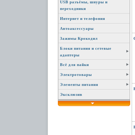
USB разъёмы, шнуры и
переходники
Интернет и телефония
Автоаксессуары
Зажимы Крокодил
Блоки питания и сетевые
адаптеры
Всё для пайки
Электротовары
Элементы питания
Эксклюзив