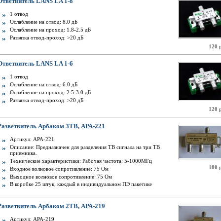
Ответвитель LANS LA 1-8
1 отвод
Ослабление на отвод: 8.0 дБ
Ослабление на проход: 1.8-2.5 дБ
Развязка отвод-проход: >20 дБ
120 
Ответвитель LANS LA 1-6
1 отвод
Ослабление на отвод: 6.0 дБ
Ослабление на проход: 2.5-3.0 дБ
Развязка отвод-проход: >20 дБ
120 
Разветвитель Арбаком 3ТВ, АРА-221
Артикул: АРА-221
Описание: Предназначен для разделения ТВ сигнала на три ТВ
приемника.
Технические характеристики: Рабочая частота: 5-1000МГц
180 
Входное волновое сопротивление: 75 Ом
Выходное волновое сопротивление: 75 Ом
В коробке 25 штук, каждый в индивидуальном ПЭ пакетике
Разветвитель Арбаком 2ТВ, АРА-219
Артикул: АРА-219