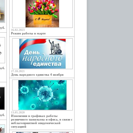
руб.
16.02.2023
Режим работы в марте
руб.
27.10.2021
День народного единства 4 ноября
13.05.2020
руб.
Изменения в графиках работы
розничного павильона и офиса, в связи с
неблагоприятной эпидемической
ситуацией