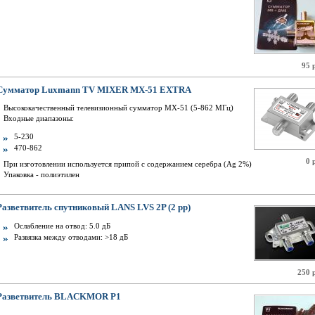
95 
Сумматор Luxmann TV MIXER MX-51 EXTRA
Высококачественный телевизионный сумматор MX-51 (5-862 МГц)
Входные диапазоны:
5-230
470-862
0 
При изготовлении используется припой с содержанием серебра (Ag 2%)
Упаковка - полиэтилен
Разветвитель спутниковый LANS LVS 2P (2 pp)
Ослабление на отвод: 5.0 дБ
Развязка между отводами: >18 дБ
250 
Разветвитель BLACKMOR Р1