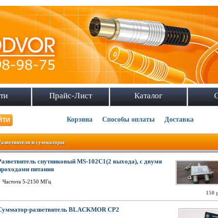
ти
Прайс-Лист
Каталог
Корзина
Способы оплаты
Доставка
Разветвители и сумматоры
Разветвитель спутниковый MS-102C1(2 выхода), с двумя
проходами питания
Частота 5-2150 МГц
150 
Сумматор-разветвитель BLACKMOR СР2