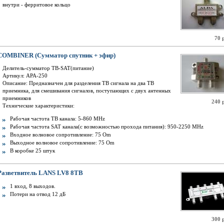
внутри - ферритовое кольцо
70 
COMBINER (Сумматор спутник + эфир)
Делитель-сумматор ТВ-SAT(питание)
Артикул: АРА-250
Описание: Предназначен для разделения ТВ сигнала на два ТВ
приемника, для смешивания сигналов, поступающих с двух антенных
приемников
240 
Технические характеристики:
Рабочая частота ТВ канала: 5-860 MHz
Рабочая частота SAT канала(с возможностью прохода питания): 950-2250 MHz
Входное волновое сопротивление: 75 Om
Выходное волновое сопротивление: 75 Om
В коробке 25 штук
Разветвитель LANS LV8 8ТВ
1 вход, 8 выходов.
Потери на отвод 12 дБ
300 