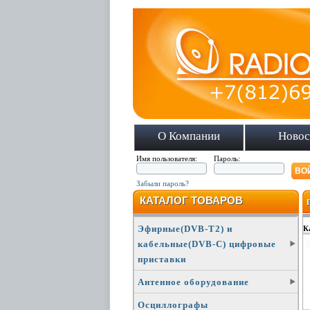
О Компании
Новос
Имя пользователя:
Пароль:
Забыли пароль?
КАТАЛОГ ТОВАРОВ
Эфирные(DVB-T2) и
К
кабельные(DVB-C) цифровые
приставки
Антенное оборудование
Осциллографы