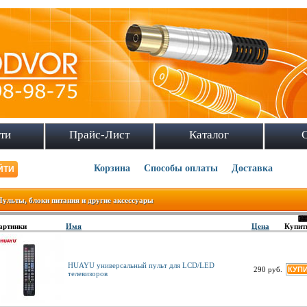
ти
Прайс-Лист
Каталог
Корзина
Способы оплаты
Доставка
Пульты, блоки питания и другие аксессуары
артинки
Имя
Цена
Купит
HUAYU универсальный пульт для LCD/LED
290 руб.
телевизоров