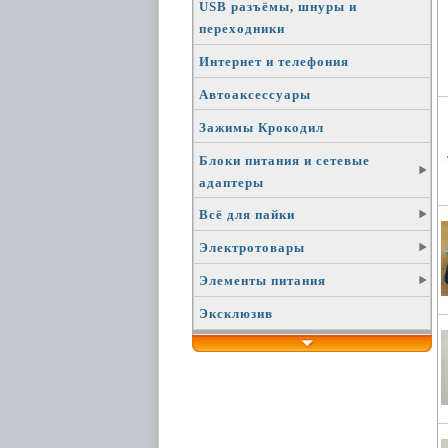
USB разъёмы, шнуры и
переходники
Интернет и телефония
Автоаксессуары
Зажимы Крокодил
Блоки питания и сетевые
адаптеры
Всё для пайки
Электротовары
Элементы питания
Эксклюзив