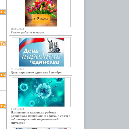
16.02.2023
Режим работы в марте
27.10.2021
День народного единства 4 ноября
13.05.2020
Изменения в графиках работы
розничного павильона и офиса, в связи с
неблагоприятной эпидемической
ситуацией