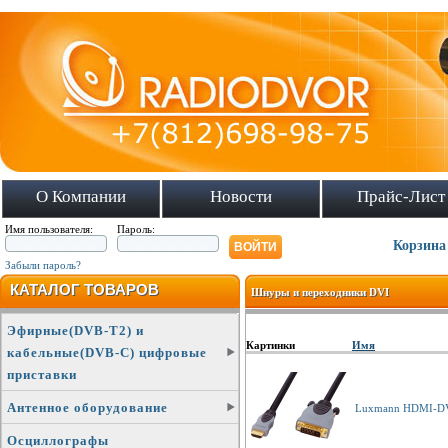
О Компании
Новости
Прайс-Лист
Имя пользователя:
Пароль:
Корзина
Забыли пароль?
КАТАЛОГ ТОВАРОВ
Шнуры и переходники DVI
Эфирные(DVB-T2) и
Картинки
Имя
кабельные(DVB-C) цифровые
приставки
Антенное оборудование
Luxmann HDMI-DVI
Осциллографы